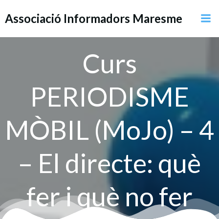
Saltar
Associació Informadors Maresme
al
contenido
Curs
PERIODISME
MÒBIL (MoJo) – 4
– El directe: què
fer i què no fer