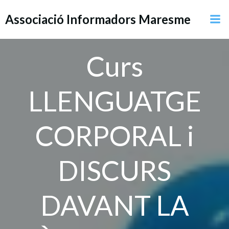
Saltar
Associació Informadors Maresme
al
contenido
Curs
LLENGUATGE
CORPORAL i
DISCURS
DAVANT LA